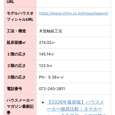
URL
モデルハウスオ
https://www.ichijo.co.jp/lineup/saison/
フィシャルURL
工法・構造
木造軸組工法
延床面積㎡
274.02㎡
１階の広さ
145.14㎡
２階の広さ
123.5㎡
３階の広さ
PH：5.38㎡㎡
電話番号
072-240-3811
ハウスメーカー
【2026年最新版】ハウスメ
マガジン最新記
ーカー徹底比較｜タマホー
事