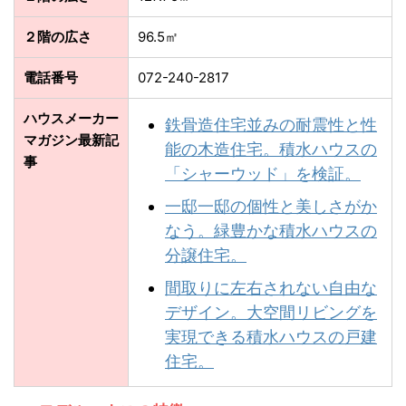
２階の広さ
96.5㎡
電話番号
072-240-2817
ハウスメーカー
鉄骨造住宅並みの耐震性と性
マガジン最新記
能の木造住宅。積水ハウスの
事
「シャーウッド」を検証。
一邸一邸の個性と美しさがか
なう。緑豊かな積⽔ハウスの
分譲住宅。
間取りに左右されない自由な
デザイン。大空間リビングを
実現できる積水ハウスの戸建
住宅。