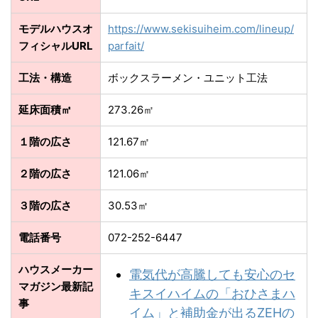
モデルハウスオ
https://www.sekisuiheim.com/lineup/
フィシャルURL
parfait/
工法・構造
ボックスラーメン・ユニット工法
延床面積㎡
273.26㎡
１階の広さ
121.67㎡
２階の広さ
121.06㎡
３階の広さ
30.53㎡
電話番号
072-252-6447
ハウスメーカー
電気代が高騰しても安心のセ
マガジン最新記
キスイハイムの「おひさまハ
事
イム」と補助金が出るZEHの