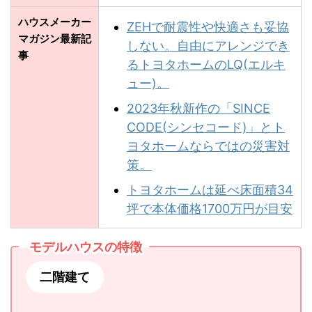
ハウスメーカー
ZEHで耐震性や快適さも妥協
マガジン最新記
しない。自由にアレンジでき
事
るトヨタホームのLQ(エルキ
ュー)。
2023年秋新作の「SINCE
CODE(シンセコード)」とト
ヨタホームならではの災害対
策。
トヨタホームは延べ床面積34
坪で本体価格1700万円が目安
モデルハウスの特徴
二階建て