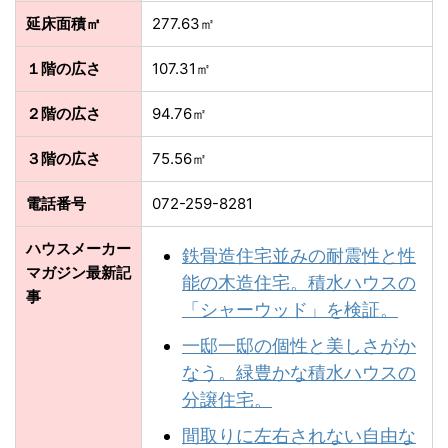
延床面積㎡
277.63㎡
１階の広さ
107.31㎡
２階の広さ
94.76㎡
３階の広さ
75.56㎡
電話番号
072-259-8281
ハウスメーカー
鉄骨造住宅並みの耐震性と性
マガジン最新記
能の木造住宅。積水ハウスの
事
「シャーウッド」を検証。
一邸一邸の個性と美しさがか
なう。緑豊かな積⽔ハウスの
分譲住宅。
間取りに左右されない自由な