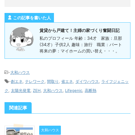
この記事を書いた人
賃貸から戸建て！主婦の家づくり奮闘日記
私のプロフィール 年齢：34才 家族：旦那
(34才）子供2人 趣味：旅行 職業：パート
将来の夢：マイホームの買い替え・・・。
-
大和ハウス
-
創エネ
,
テレワーク
,
間取り
,
省エネ
,
ダイワハウス
,
ライフジェニッ
ク
,
太陽光発電
,
ZEH
,
大和ハウス
,
Lifegenic
,
高断熱
関連記事
大和ハウス