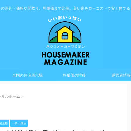
ーの評判・価格や間取り、坪単価まで比較。良い家をローコストで安く建てる
全国の住宅展示場
坪単価の推移
運営者情報
ーサルホーム
>
宅全般
一条工務店