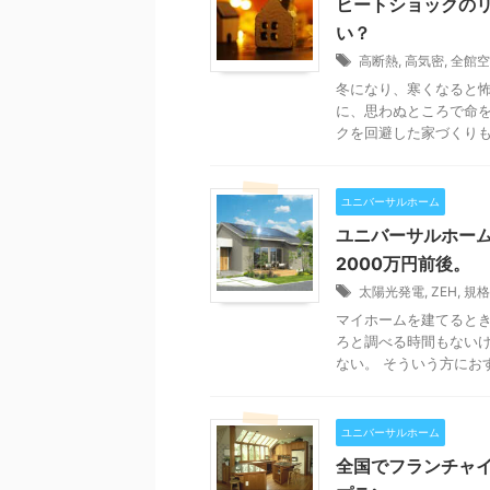
ヒートショックの
い？
高断熱
,
高気密
,
全館空
冬になり、寒くなると怖
に、思わぬところで命を
クを回避した家づくりも可
ユニバーサルホーム
ユニバーサルホームの
2000万円前後。
太陽光発電
,
ZEH
,
規格
マイホームを建てるとき
ろと調べる時間もない
ない。 そういう方におす
ユニバーサルホーム
全国でフランチャ