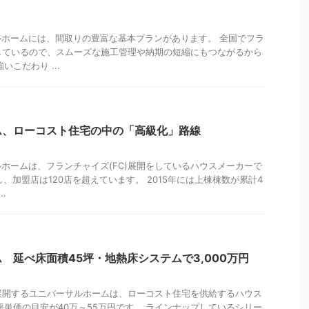
ホームには、間取りの豊富な基本プランがあります。 全国でフラ
をしているので、スムーズな施工管理や納期の短縮にもつながるから
いこだわり ...
ム、ローコスト住宅の中の「高級化」路線
ホームは、フランチャイズ(FC)展開をしているハウスメーカーで
立し、加盟店は120店を超えています。 2015年には上棟棟数が累計4
.
 延べ床面積45坪・地熱床システムで3,000万円
を展開するユニバーサルホームは、ローコスト住宅を供給するハウス
坪単価の目安が40万～55万円です。 ラインナップしているシリー