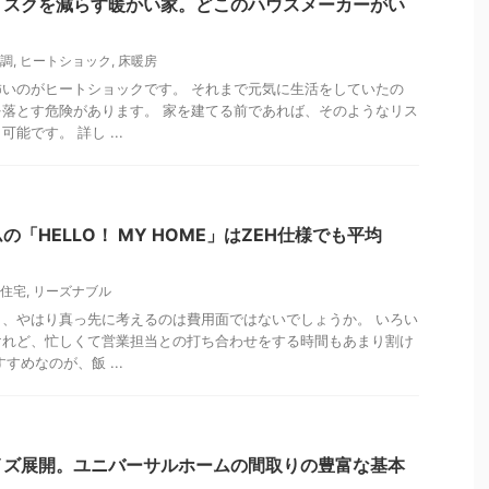
リスクを減らす暖かい家。どこのハウスメーカーがい
調
,
ヒートショック
,
床暖房
いのがヒートショックです。 それまで元気に生活をしていたの
落とす危険があります。 家を建てる前であれば、そのようなリス
能です。 詳し ...
「HELLO！ MY HOME」はZEH仕様でも平均
住宅
,
リーズナブル
、やはり真っ先に考えるのは費用面ではないでしょうか。 いろい
けれど、忙しくて営業担当との打ち合わせをする時間もあまり割け
すめなのが、飯 ...
イズ展開。ユニバーサルホームの間取りの豊富な基本