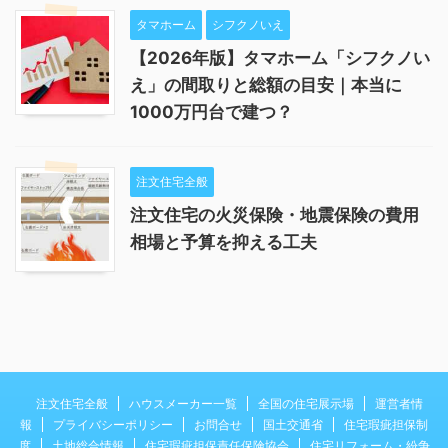
タマホーム
シフクノいえ
【2026年版】タマホーム「シフクノい
え」の間取りと総額の目安｜本当に
1000万円台で建つ？
注文住宅全般
注文住宅の火災保険・地震保険の費用
相場と予算を抑える工夫
注文住宅全般
ハウスメーカー一覧
全国の住宅展示場
運営者情
報
プライバシーポリシー
お問合せ
国土交通省
住宅瑕疵担保制
度
土地総合情報
住宅瑕疵担保責任保険協会
住宅リフォーム・紛争