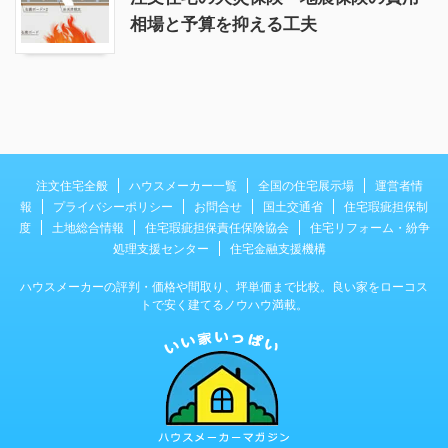
相場と予算を抑える工夫
注文住宅全般
ハウスメーカー一覧
全国の住宅展示場
運営者情
報
プライバシーポリシー
お問合せ
国土交通省
住宅瑕疵担保制
度
土地総合情報
住宅瑕疵担保責任保険協会
住宅リフォーム・紛争
処理支援センター
住宅金融支援機構
ハウスメーカーの評判・価格や間取り、坪単価まで比較。良い家をローコス
トで安く建てるノウハウ満載。