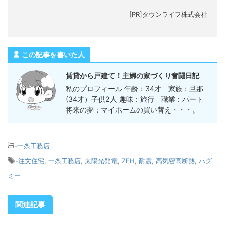
[PR]タウンライフ株式会社
この記事を書いた人
賃貸から戸建て！主婦の家づくり奮闘日記
私のプロフィール 年齢：34才 家族：旦那
(34才）子供2人 趣味：旅行 職業：パート
将来の夢：マイホームの買い替え・・・。
-
一条工務店
-
注文住宅
,
一条工務店
,
太陽光発電
,
ZEH
,
耐震
,
高気密高断熱
,
ハグ
ミー
関連記事