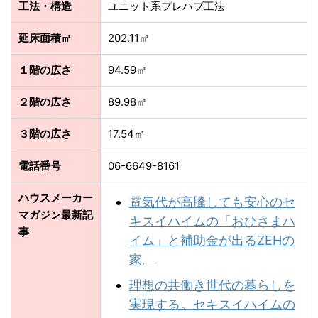
工法・構造
ユニット系プレハブ工法
延床面積㎡
202.11㎡
１階の広さ
94.59㎡
２階の広さ
89.98㎡
３階の広さ
17.54㎡
電話番号
06-6649-8161
ハウスメーカー
電気代が高騰しても安心のセ
マガジン最新記
キスイハイムの「おひさまハ
事
イム」と補助金が出るZEHの
家。
理想の共働き世代の暮らしを
実現する。セキスイハイムの