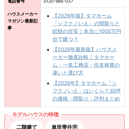
電話番号
0120-985-037
ハウスメーカー
【2026年版】タマホーム
マガジン最新記
「シフクノいえ」の間取りと
事
総額の目安｜本当に1000万円
台で建つ？
【2026年最新版】ハウスメ
ーカー徹底比較｜タマホー
ム・一条工務店・住友林業の
違いと選び方
【2026年】タマホーム「シ
フクノいえ」はいくら？30坪
の価格・間取り・評判まとめ
モデルハウスの特徴
二階建て
単世帯住宅