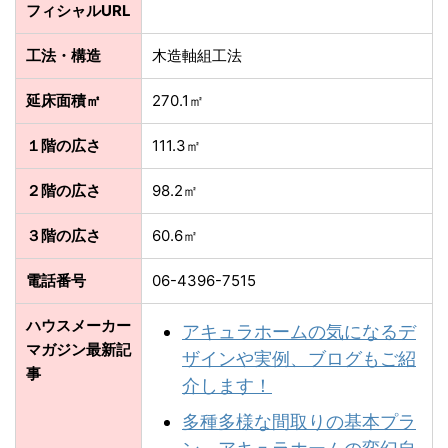
フィシャルURL
工法・構造
木造軸組工法
延床面積㎡
270.1㎡
１階の広さ
111.3㎡
２階の広さ
98.2㎡
３階の広さ
60.6㎡
電話番号
06-4396-7515
ハウスメーカー
アキュラホームの気になるデ
マガジン最新記
ザインや実例、ブログもご紹
事
介します！
多種多様な間取りの基本プラ