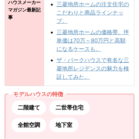
ハウスメーカー
三菱地所ホームの注文住宅の
マガジン最新記
こだわりと商品ラインナッ
事
プ。
三菱地所ホームの価格帯。坪
単価は70万～80万円と高額
になるケースも。
ザ・パークハウスで有名な三
菱地所レジデンスの魅力を検
証してみた。
モデルハウスの特徴
二階建て
二世帯住宅
全館空調
地下室