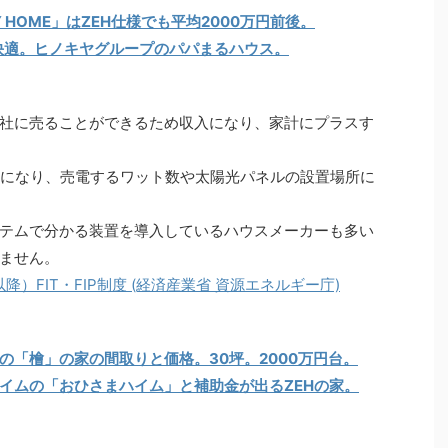
 HOME」はZEH仕様でも平均2000万円前後。
快適。ヒノキヤグループのパパまるハウス。
社に売ることができるため収入になり、家計にプラスす
16円になり、売電するワット数や太陽光パネルの設置場所に
テムで分かる装置を導入しているハウスメーカーも多い
ません。
降）FIT・FIP制度 (経済産業省 資源エネルギー庁)
の「檜」の家の間取りと価格。30坪。2000万円台。
イムの「おひさまハイム」と補助金が出るZEHの家。