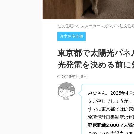
注⽂住宅ハウスメーカーマガジン
>
注文住
注文住宅全般
東京都で太陽光パネ
光発電を決める前に
2026年1月6日
みなさん、2025年
をご存じでしょうか。
すでに東京都では延床
物環境計画書制度の運
延床面積2,000㎡
このような太陽光パネ