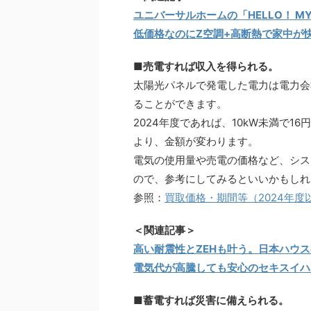
ユニバーサルホームの「HELLO！ MY
低価格なのにZ空調+高断熱で家中が
■売電すれば収入を得られる。
太陽光パネルで発電した電力は電力会
ることができます。
2024年度であれば、10kW未満で
より、金額が変わります。
電気の使用量や売電の価格など、シス
ので、参考にしてみるといいかもしれ
参照：
買取価格・期間等（2024年度以
＜関連記事＞
高い耐震性とZEHも叶う。日本ハウス
電気代が高騰しても安心のセキスイハ
■蓄電すれば災害に備えられる。