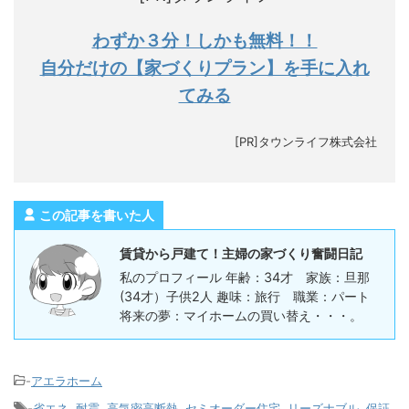
わずか３分！しかも無料！！
自分だけの【家づくりプラン】を手に入れ
てみる
[PR]タウンライフ株式会社
この記事を書いた人
賃貸から戸建て！主婦の家づくり奮闘日記
私のプロフィール 年齢：34才 家族：旦那
(34才）子供2人 趣味：旅行 職業：パート
将来の夢：マイホームの買い替え・・・。
-
アエラホーム
-
省エネ
,
耐震
,
高気密高断熱
,
セミオーダー住宅
,
リーズナブル
,
保証