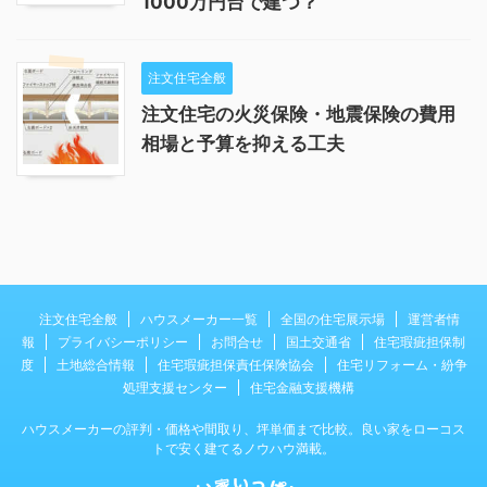
1000万円台で建つ？
注文住宅全般
注文住宅の火災保険・地震保険の費用
相場と予算を抑える工夫
注文住宅全般
ハウスメーカー一覧
全国の住宅展示場
運営者情
報
プライバシーポリシー
お問合せ
国土交通省
住宅瑕疵担保制
度
土地総合情報
住宅瑕疵担保責任保険協会
住宅リフォーム・紛争
処理支援センター
住宅金融支援機構
ハウスメーカーの評判・価格や間取り、坪単価まで比較。良い家をローコス
トで安く建てるノウハウ満載。