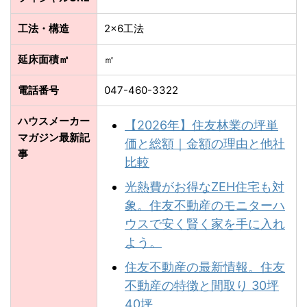
工法・構造
2×6工法
延床面積㎡
㎡
電話番号
047-460-3322
ハウスメーカー
【2026年】住友林業の坪単
マガジン最新記
価と総額｜金額の理由と他社
事
比較
光熱費がお得なZEH住宅も対
象。住友不動産のモニターハ
ウスで安く賢く家を手に入れ
よう。
住友不動産の最新情報。住友
不動産の特徴と間取り 30坪
40坪。