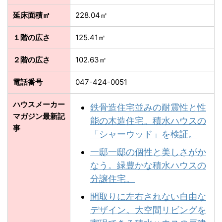
延床面積㎡
228.04㎡
１階の広さ
125.41㎡
２階の広さ
102.63㎡
電話番号
047-424-0051
ハウスメーカー
鉄骨造住宅並みの耐震性と性
マガジン最新記
能の木造住宅。積水ハウスの
事
「シャーウッド」を検証。
一邸一邸の個性と美しさがか
なう。緑豊かな積⽔ハウスの
分譲住宅。
間取りに左右されない自由な
デザイン。大空間リビングを