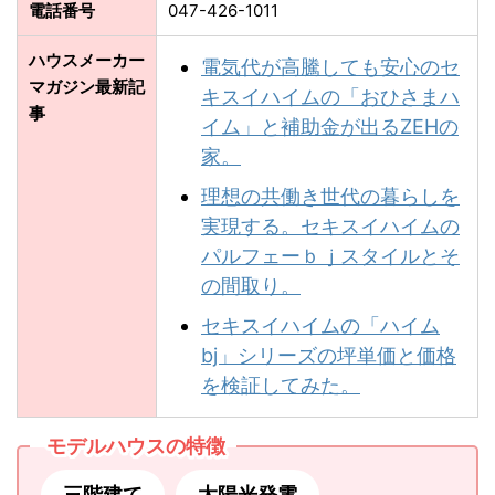
電話番号
047-426-1011
ハウスメーカー
電気代が高騰しても安心のセ
マガジン最新記
キスイハイムの「おひさまハ
事
イム」と補助金が出るZEHの
家。
理想の共働き世代の暮らしを
実現する。セキスイハイムの
パルフェーｂｊスタイルとそ
の間取り。
セキスイハイムの「ハイム
bj」シリーズの坪単価と価格
を検証してみた。
モデルハウスの特徴
三階建て
太陽光発電