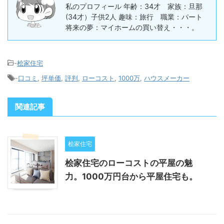
私のプロフィール 年齢：34才 家族：旦那
(34才）子供2人 趣味：旅行 職業：パート
将来の夢：マイホームの買い替え・・・。
-
桧家住宅
-
口コミ
,
坪単価
,
評判
,
ローコスト
,
1000万
,
ハウスメーカー
関連記事
桧家住宅
桧家住宅のローコストの平屋の魅
力。1000万円台から平屋住宅も。