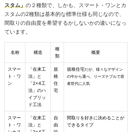
スタム」
の２種類で、しかも、スマート・ワンとカ
スタムの2種類は基本的な標準仕様も同じなので、
間取りの自由度を希望するかしないかの違いになっ
ています。
種
名称
構造
概要
類
スマー
「在来工
規
規格住宅
だが、様々なデザイン
ト・ワ
法」と
格
の中から選べ、リーズナブルで若
ン
「2×4工
住
者世代に人気
法」のハ
宅
イブリッ
ド工法
スマー
「在来工
自
間取りを好きに決めることが
ト・ワ
法」と
由
できるタイプ
ンカス
「2×4工
設