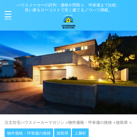
ハウスメーカーの評判・価格や間取り、坪単価まで比較。
良い家をローコストで安く建てるノウハウ満載。
注⽂住宅ハウスメーカーマガジン
>
物件価格・坪単価の推移
>
徳島県
>
上
物件価格・坪単価の推移
徳島県
上勝町