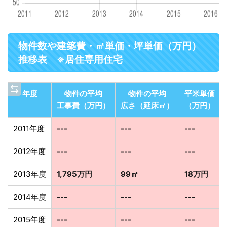
物件数や建築費・㎡単価・坪単価（万円）
推移表 ※居住専用住宅
年度
物件の平均
物件の平均
平米単価
工事費（万円）
広さ（延床㎡）
（万円）
2011年度
---
---
---
2012年度
---
---
---
2013年度
1,795万円
99㎡
18万円
2014年度
---
---
---
2015年度
---
---
---