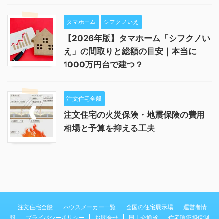
タマホーム
シフクノいえ
【2026年版】タマホーム「シフクノい
え」の間取りと総額の目安｜本当に
1000万円台で建つ？
注文住宅全般
注文住宅の火災保険・地震保険の費用
相場と予算を抑える工夫
注文住宅全般
ハウスメーカー一覧
全国の住宅展示場
運営者情
報
プライバシーポリシー
お問合せ
国土交通省
住宅瑕疵担保制