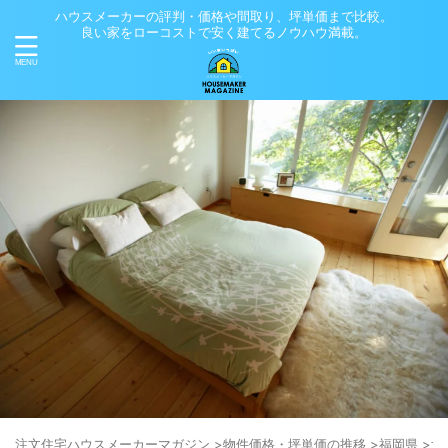
ハウスメーカーの評判・価格や間取り、坪単価まで比較。
良い家をローコストで安く建てるノウハウ満載。
注⽂住宅ハウスメーカーマガジン
>
物件価格・坪単価の推移
>
福岡県
>
北