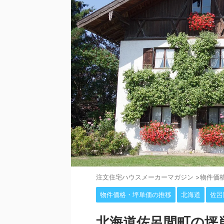
注⽂住宅ハウスメーカーマガジン
>
物件価
物件価格・坪単価の推移
北海道
佐呂
北海道佐呂間町の坪