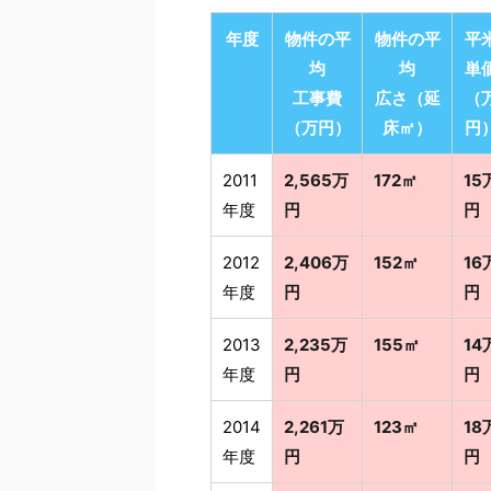
年度
物件の平
物件の平
平
均
均
単
工事費
広さ（延
（
（万円）
床㎡）
円
2011
2,565万
172㎡
15
年度
円
円
2012
2,406万
152㎡
16
年度
円
円
2013
2,235万
155㎡
14
年度
円
円
2014
2,261万
123㎡
18
年度
円
円