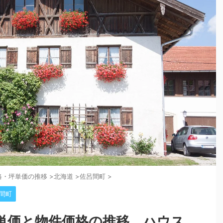
格・坪単価の推移
>
北海道
>
佐呂間町
>
間町
単価と物件価格の推移。ハウス