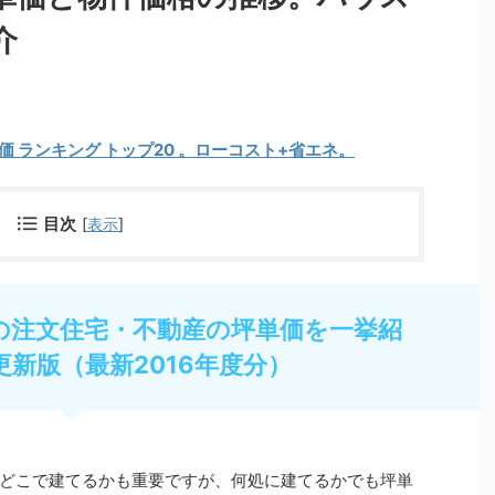
介
単価 ランキング トップ20 。ローコスト+省エネ。
目次
[
表示
]
の注文住宅・不動産の坪単価を一挙紹
更新版（最新2016年度分）
どこで建てるかも重要ですが、何処に建てるかでも坪単