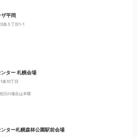
ラザ平岡
条５丁目1-1
ンター 札幌会場
1条10丁目
祝日の場合は木曜
センター札幌森林公園駅前会場