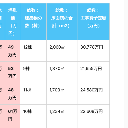
米
坪単
総数：
総数：
総数：
価
価
建築物の
床面積の合
工事費予定額
万
（万
数（棟）
計（m2）
（万円）
）
円）
万
49
12棟
2,060㎡
30,778万円
万円
万
52
9棟
1,370㎡
21,655万円
万円
万
48
11棟
1,703㎡
24,580万円
万円
万
61万
10棟
1,234㎡
22,608万円
円