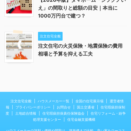
【2026年版】タマホーム「シフクノい
え」の間取りと総額の目安｜本当に
1000万円台で建つ？
注文住宅全般
注文住宅の火災保険・地震保険の費用
相場と予算を抑える工夫
注文住宅全般
ハウスメーカー一覧
全国の住宅展示場
運営者情
報
プライバシーポリシー
お問合せ
国土交通省
住宅瑕疵担保制
度
土地総合情報
住宅瑕疵担保責任保険協会
住宅リフォーム・紛争
処理支援センター
住宅金融支援機構
ハウスメーカーの評判・価格や間取り、坪単価まで比較。良い家をローコス