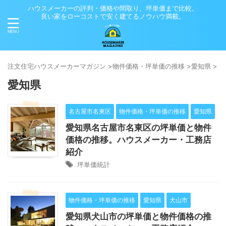
ハウスメーカーの評判・価格や間取り、坪単価まで比較。
良い家をローコストで安く建てるノウハウ満載。
注⽂住宅ハウスメーカーマガジン
>
物件価格・坪単価の推移
>
愛知県
>
愛知県
名古屋市名東区
物件価格・坪単価の推移
愛知県
愛知県名古屋市名東区の坪単価と物件
価格の推移。ハウスメーカー・工務店
紹介
坪単価統計
物件価格・坪単価の推移
愛知県
犬山市
愛知県犬山市の坪単価と物件価格の推