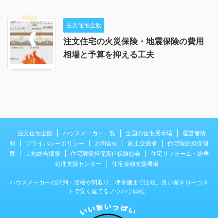
注文住宅全般
注文住宅の火災保険・地震保険の費用
相場と予算を抑える工夫
注文住宅全般
ハウスメーカー一覧
全国の住宅展示場
運営者情
報
プライバシーポリシー
お問合せ
国土交通省
住宅瑕疵担保制
度
土地総合情報
住宅瑕疵担保責任保険協会
住宅リフォーム・紛争
処理支援センター
住宅金融支援機構
ハウスメーカーの評判・価格や間取り、坪単価まで比較。良い家をローコス
トで安く建てるノウハウ満載。