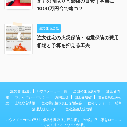
え」の間取りと総額の目安｜本当に
1000万円台で建つ？
注文住宅全般
注文住宅の火災保険・地震保険の費用
相場と予算を抑える工夫
注文住宅全般
ハウスメーカー一覧
全国の住宅展示場
運営者情
報
プライバシーポリシー
お問合せ
国土交通省
住宅瑕疵担保制
度
土地総合情報
住宅瑕疵担保責任保険協会
住宅リフォーム・紛争
処理支援センター
住宅金融支援機構
ハウスメーカーの評判・価格や間取り、坪単価まで比較。良い家をローコス
トで安く建てるノウハウ満載。