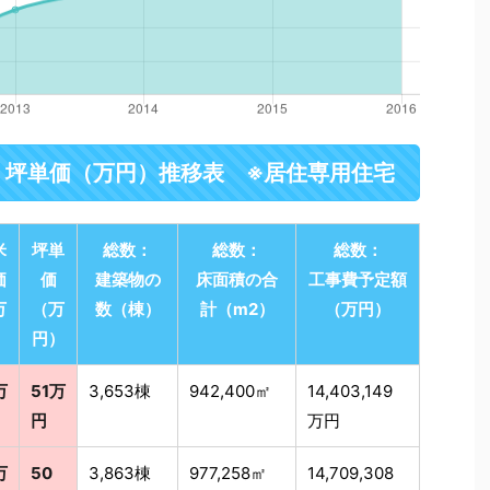
・坪単価（万円）推移表 ※居住専用住宅
米
坪単
総数：
総数：
総数：
価
価
建築物の
床面積の合
工事費予定額
万
（万
数（棟）
計（m2）
（万円）
）
円）
万
51万
3,653棟
942,400㎡
14,403,149
円
万円
万
50
3,863棟
977,258㎡
14,709,308