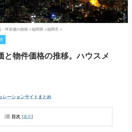
格・坪単価の推移
>
福岡県
>
福岡市
>
市
価と物件価格の推移。ハウスメ
ュレーションサイトまとめ
目次
[
表示
]