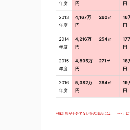
年度
円
円
2013
4,167万
260㎡
16
年度
円
円
2014
4,216万
254㎡
17
年度
円
円
2015
4,895万
271㎡
18
年度
円
円
2016
5,382万
284㎡
19
年度
円
円
※統計数が十分でない等の場合には、「---」