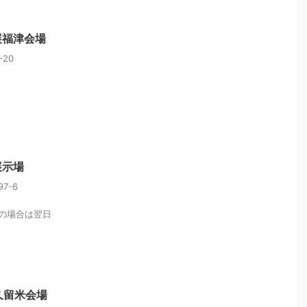
展福津会場
20
展示場
7-6
の場合は翌日
久留米会場