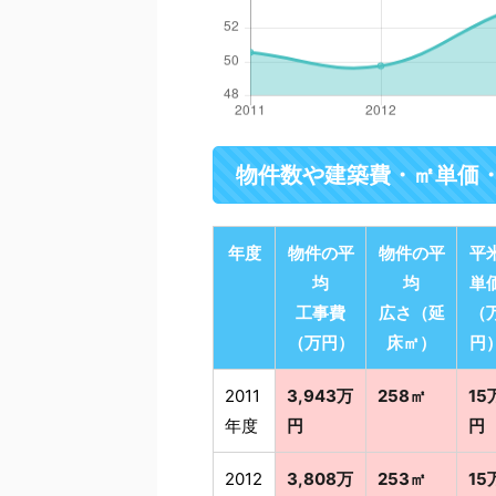
物件数や建築費・㎡単価
年度
物件の平
物件の平
平
均
均
単
工事費
広さ（延
（
（万円）
床㎡）
円
2011
3,943万
258㎡
15
年度
円
円
2012
3,808万
253㎡
15