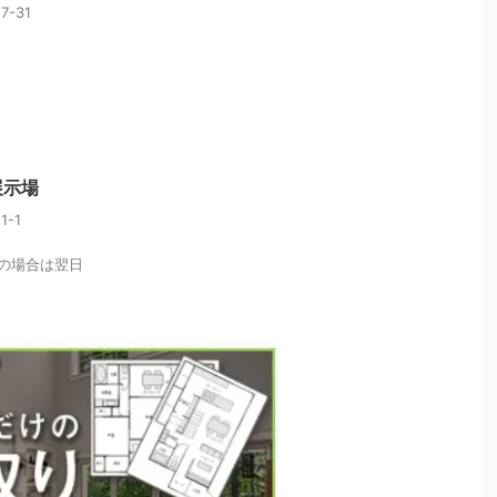
-31
展示場
-1
の場合は翌日