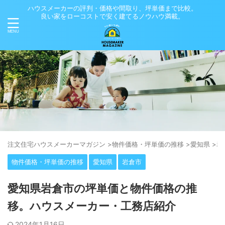
ハウスメーカーの評判・価格や間取り、坪単価まで比較。
良い家をローコストで安く建てるノウハウ満載。
注⽂住宅ハウスメーカーマガジン
>
物件価格・坪単価の推移
>
愛知県
>
岩
物件価格・坪単価の推移
愛知県
岩倉市
愛知県岩倉市の坪単価と物件価格の推
移。ハウスメーカー・工務店紹介
2024年1月16日