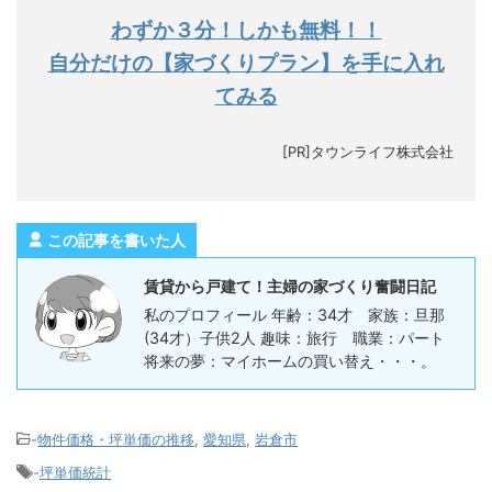
わずか３分！しかも無料！！
自分だけの【家づくりプラン】を手に入れ
てみる
[PR]タウンライフ株式会社
この記事を書いた人
賃貸から戸建て！主婦の家づくり奮闘日記
私のプロフィール 年齢：34才 家族：旦那
(34才）子供2人 趣味：旅行 職業：パート
将来の夢：マイホームの買い替え・・・。
-
物件価格・坪単価の推移
,
愛知県
,
岩倉市
-
坪単価統計