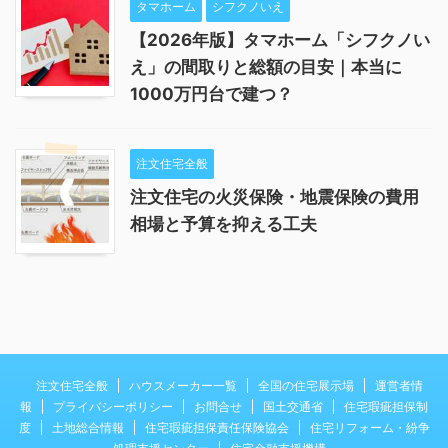
タマホーム
シフクノいえ
【2026年版】タマホーム「シフクノい
え」の間取りと総額の目安｜本当に
1000万円台で建つ？
注文住宅全般
注文住宅の火災保険・地震保険の費用
相場と予算を抑える工夫
注文住宅全般
ハウスメーカー一覧
全国の住宅展示場
運営者情
報
プライバシーポリシー
お問合せ
国土交通省
住宅瑕疵担保制
度
土地総合情報
住宅瑕疵担保責任保険協会
住宅リフォーム・紛争