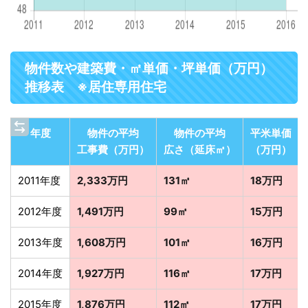
物件数や建築費・㎡単価・坪単価（万円）
推移表 ※居住専用住宅
年度
物件の平均
物件の平均
平米単価
工事費（万円）
広さ（延床㎡）
（万円）
2011年度
2,333万円
131㎡
18万円
2012年度
1,491万円
99㎡
15万円
2013年度
1,608万円
101㎡
16万円
2014年度
1,927万円
116㎡
17万円
2015年度
1,876万円
112㎡
17万円