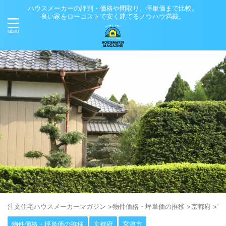
ハウスメーカーの評判・価格や間取り、坪単価まで比較。
良い家をローコストで安く建てるノウハウ満載。
注⽂住宅ハウスメーカーマガジン
>
物件価格・坪単価の推移
>
京都府
>
宮
物件価格・坪単価の推移
京都府
宮津市