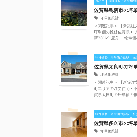
鳥栖市
物件価格・坪単価の
佐賀県鳥栖市の坪
坪単価統計
＜関連記事＞ 【新築注
坪単価の推移佐賀県エリ
新2016年度分） 物件価格
物件価格・坪単価の推移
佐
佐賀県太良町の坪
坪単価統計
＜関連記事＞ 【新築注
町エリアの注文住宅・不
賀県太良町の坪単価の推移
物件価格・坪単価の推移
佐
佐賀県多久市の坪
坪単価統計