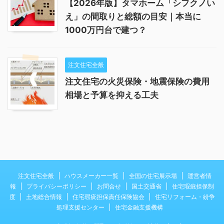
【2026年版】タマホーム「シフクノい
え」の間取りと総額の目安｜本当に
1000万円台で建つ？
注文住宅全般
注文住宅の火災保険・地震保険の費用
相場と予算を抑える工夫
注文住宅全般
ハウスメーカー一覧
全国の住宅展示場
運営者情
報
プライバシーポリシー
お問合せ
国土交通省
住宅瑕疵担保制
度
土地総合情報
住宅瑕疵担保責任保険協会
住宅リフォーム・紛争
処理支援センター
住宅金融支援機構