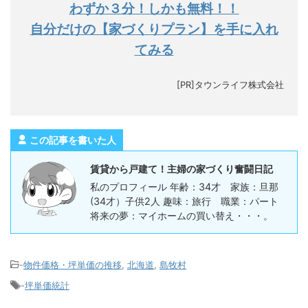
わずか３分！しかも無料！！
自分だけの【家づくりプラン】を手に入れ
てみる
[PR]タウンライフ株式会社
この記事を書いた人
賃貸から戸建て！主婦の家づくり奮闘日記
私のプロフィール 年齢：34才 家族：旦那
(34才）子供2人 趣味：旅行 職業：パート
将来の夢：マイホームの買い替え・・・。
-
物件価格・坪単価の推移
,
北海道
,
島牧村
-
坪単価統計