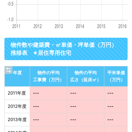
物件数や建築費・㎡単価・坪単価（万円）
推移表 ※居住専用住宅
年度
物件の平均
物件の平均
平米単価
工事費（万円）
広さ（延床㎡）
（万円）
2011年度
---
---
---
2012年度
---
---
---
2013年度
---
---
---