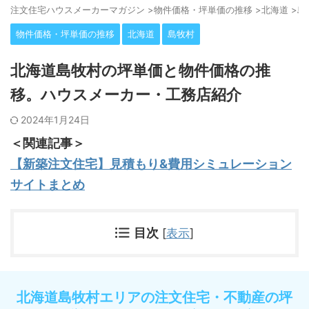
注⽂住宅ハウスメーカーマガジン
>
物件価格・坪単価の推移
>
北海道
>
島
物件価格・坪単価の推移
北海道
島牧村
北海道島牧村の坪単価と物件価格の推
移。ハウスメーカー・工務店紹介
2024年1月24日
＜関連記事＞
【新築注文住宅】見積もり&費用シミュレーション
サイトまとめ
目次
[
表示
]
北海道島牧村エリアの注文住宅・不動産の坪