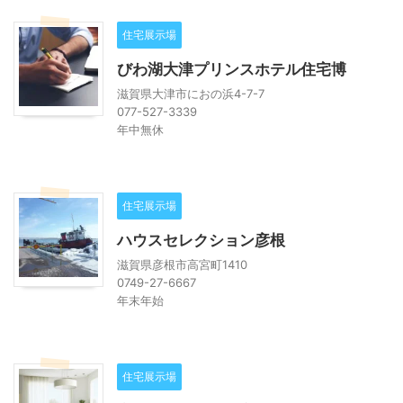
住宅展示場
びわ湖大津プリンスホテル住宅博
滋賀県大津市におの浜4-7-7
077-527-3339
年中無休
住宅展示場
ハウスセレクション彦根
滋賀県彦根市高宮町1410
0749-27-6667
年末年始
住宅展示場