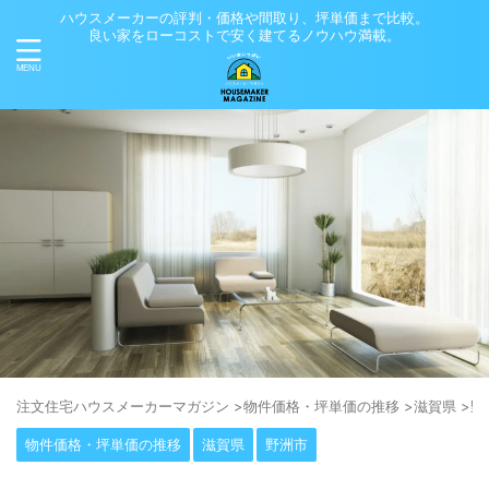
ハウスメーカーの評判・価格や間取り、坪単価まで比較。
良い家をローコストで安く建てるノウハウ満載。
注⽂住宅ハウスメーカーマガジン
>
物件価格・坪単価の推移
>
滋賀県
>
野
物件価格・坪単価の推移
滋賀県
野洲市