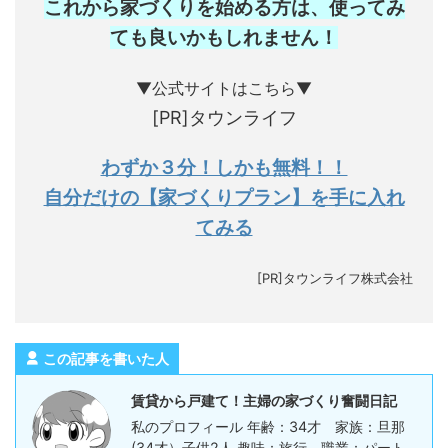
これから家づくりを始める方は、使ってみ
ても良いかもしれません
！
▼公式サイトはこちら▼
[PR]タウンライフ
わずか３分！しかも無料！！
自分だけの【家づくりプラン】を手に入れ
てみる
[PR]タウンライフ株式会社
この記事を書いた人
賃貸から戸建て！主婦の家づくり奮闘日記
私のプロフィール 年齢：34才 家族：旦那
(34才）子供2人 趣味：旅行 職業：パート