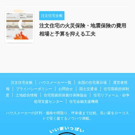
注文住宅全般
注文住宅の火災保険・地震保険の費用
相場と予算を抑える工夫
注文住宅全般
ハウスメーカー一覧
全国の住宅展示場
運営者情
報
プライバシーポリシー
お問合せ
国土交通省
住宅瑕疵担保制
度
土地総合情報
住宅瑕疵担保責任保険協会
住宅リフォーム・紛争
処理支援センター
住宅金融支援機構
ハウスメーカーの評判・価格や間取り、坪単価まで比較。良い家をローコス
トで安く建てるノウハウ満載。