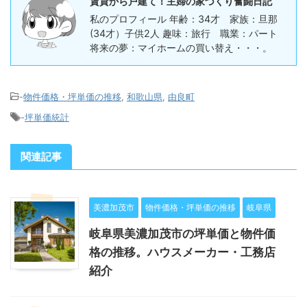
賃貸から戸建て！主婦の家づくり奮闘日記
私のプロフィール 年齢：34才 家族：旦那
(34才）子供2人 趣味：旅行 職業：パート
将来の夢：マイホームの買い替え・・・。
-
物件価格・坪単価の推移
,
和歌山県
,
由良町
-
坪単価統計
関連記事
美濃加茂市
物件価格・坪単価の推移
岐阜県
岐阜県美濃加茂市の坪単価と物件価
格の推移。ハウスメーカー・工務店
紹介