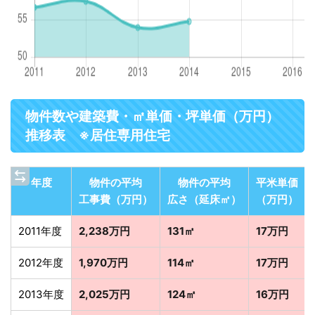
物件数や建築費・㎡単価・坪単価（万円）
推移表 ※居住専用住宅
年度
物件の平均
物件の平均
平米単価
工事費（万円）
広さ（延床㎡）
（万円）
2011年度
2,238万円
131㎡
17万円
2012年度
1,970万円
114㎡
17万円
2013年度
2,025万円
124㎡
16万円