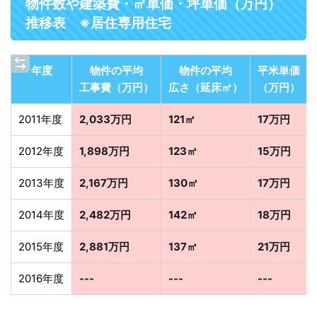
物件数や建築費・㎡単価・坪単価（万円）
推移表 ※居住専用住宅
年度
物件の平均
物件の平均
平米単価
工事費（万円）
広さ（延床㎡）
（万円）
2011年度
2,033万円
121㎡
17万円
2012年度
1,898万円
123㎡
15万円
2013年度
2,167万円
130㎡
17万円
2014年度
2,482万円
142㎡
18万円
2015年度
2,881万円
137㎡
21万円
2016年度
---
---
---