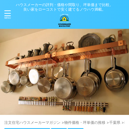
ハウスメーカーの評判・価格や間取り、坪単価まで比較。
良い家をローコストで安く建てるノウハウ満載。
注⽂住宅ハウスメーカーマガジン
>
物件価格・坪単価の推移
>
千葉県
>
神