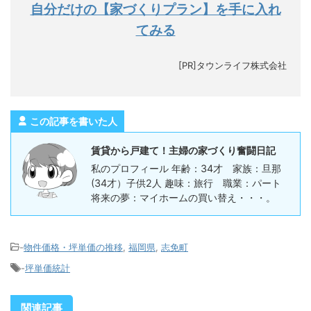
自分だけの【家づくりプラン】を手に入れ
てみる
[PR]タウンライフ株式会社
この記事を書いた人
賃貸から戸建て！主婦の家づくり奮闘日記
私のプロフィール 年齢：34才 家族：旦那
(34才）子供2人 趣味：旅行 職業：パート
将来の夢：マイホームの買い替え・・・。
-
物件価格・坪単価の推移
,
福岡県
,
志免町
-
坪単価統計
関連記事