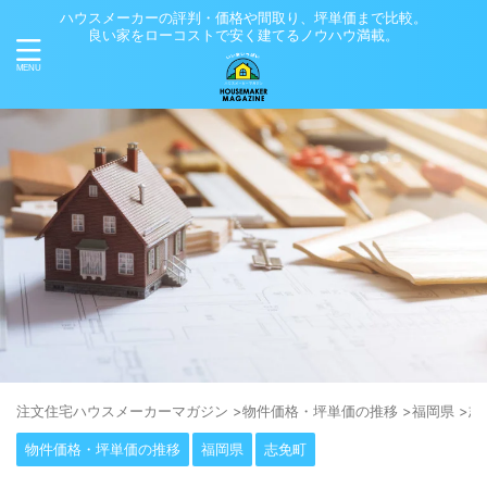
ハウスメーカーの評判・価格や間取り、坪単価まで比較。
良い家をローコストで安く建てるノウハウ満載。
注⽂住宅ハウスメーカーマガジン
>
物件価格・坪単価の推移
>
福岡県
>
志
物件価格・坪単価の推移
福岡県
志免町