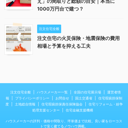
え」の間取りと総額の目安｜本当に
1000万円台で建つ？
注文住宅全般
注文住宅の火災保険・地震保険の費用
相場と予算を抑える工夫
注文住宅全般
ハウスメーカー一覧
全国の住宅展示場
運営者情
報
プライバシーポリシー
お問合せ
国土交通省
住宅瑕疵担保制
度
土地総合情報
住宅瑕疵担保責任保険協会
住宅リフォーム・紛争
処理支援センター
住宅金融支援機構
ハウスメーカーの評判・価格や間取り、坪単価まで比較。良い家をローコス
トで安く建てるノウハウ満載。