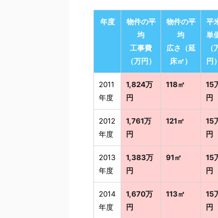
年度
物件の平
物件の平
平
均
均
単
工事費
広さ（延
（
（万円）
床㎡）
円
2011
1,824万
118㎡
15
年度
円
円
2012
1,761万
121㎡
15
年度
円
円
2013
1,383万
91㎡
15
年度
円
円
2014
1,670万
113㎡
15
年度
円
円