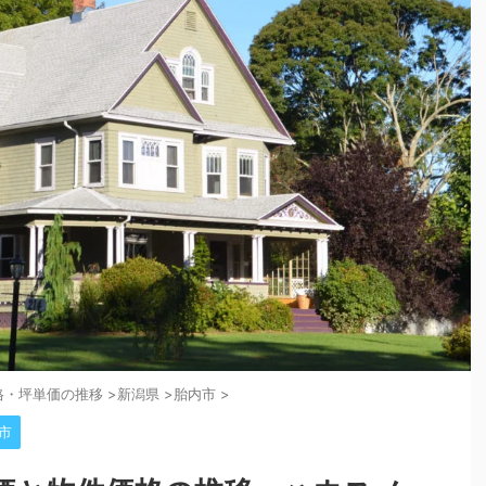
格・坪単価の推移
>
新潟県
>
胎内市
>
市