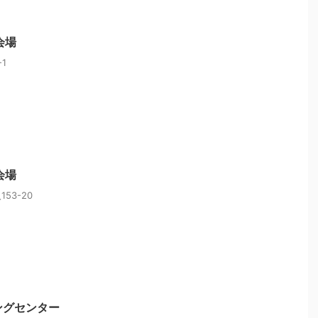
会場
1
会場
53-20
ングセンター