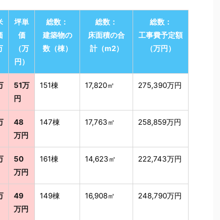
米
坪単
総数：
総数：
総数：
価
価
建築物の
床面積の合
工事費予定額
万
（万
数（棟）
計（m2）
（万円）
）
円）
万
51万
151棟
17,820㎡
275,390万円
円
万
48
147棟
17,763㎡
258,859万円
万円
万
50
161棟
14,623㎡
222,743万円
万円
万
49
149棟
16,908㎡
248,790万円
万円