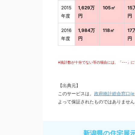
2015
1,629万
105㎡
15
年度
円
円
2016
1,984万
118㎡
17
年度
円
円
※統計数が十分でない等の場合には、「---」
【出典元】
このサービスは、
政府統計総合窓口(e-S
よって保証されたものではありません
新潟県の住宅展