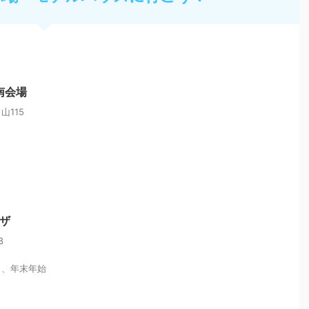
南会場
115
ラザ
8
）、年末年始