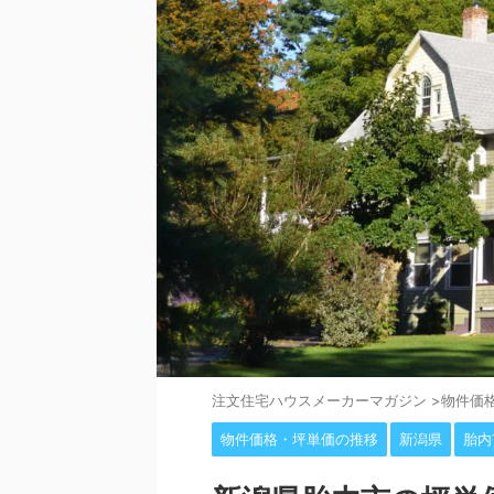
注⽂住宅ハウスメーカーマガジン
>
物件価
物件価格・坪単価の推移
新潟県
胎内