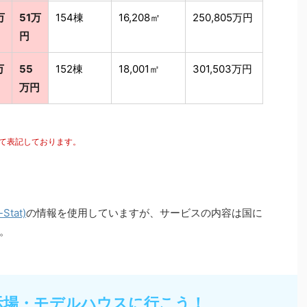
万
51万
154棟
16,208㎡
250,805万円
円
万
55
152棟
18,001㎡
301,503万円
万円
にて表記しております。
tat)
の情報を使用していますが、サービスの内容は国に
。
示場・モデルハウスに行こう！