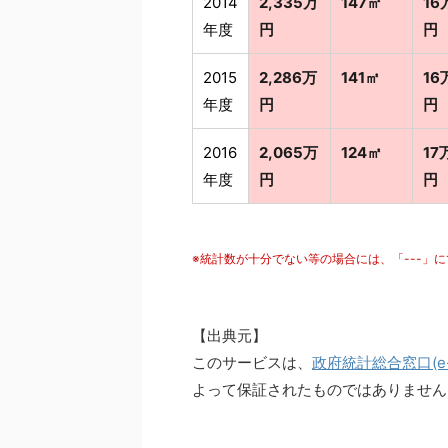
2014
2,335万
147㎡
16
年度
円
円
2015
2,286万
141㎡
16
年度
円
円
2016
2,065万
124㎡
17
年度
円
円
※統計数が十分でない等の場合には、「---」
【出典元】
このサービスは、
政府統計総合窓口(e-S
よって保証されたものではありません