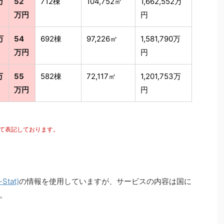
万
52
712棟
104,752㎡
1,662,552万
万円
円
万
54
692棟
97,226㎡
1,581,790万
万円
円
万
55
582棟
72,117㎡
1,201,753万
万円
円
にて表記しております。
tat)
の情報を使用していますが、サービスの内容は国に
。