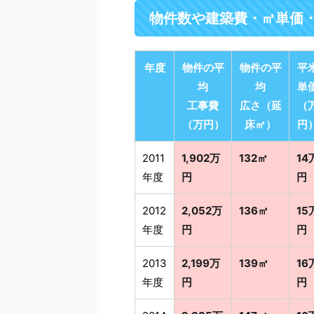
物件数や建築費・㎡単価
年度
物件の平
物件の平
平
均
均
単
工事費
広さ（延
（
（万円）
床㎡）
円
2011
1,902万
132㎡
14
年度
円
円
2012
2,052万
136㎡
15
年度
円
円
2013
2,199万
139㎡
16
年度
円
円