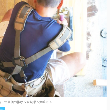
格・坪単価の推移
>
宮城県
>
大崎市
>