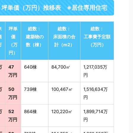
・坪単価（万円）推移表 ※居住専用住宅
米
坪単
総数：
総数：
総数：
価
価
建築物の
床面積の合
工事費予定額
万
（万
数（棟）
計（m2）
（万円）
）
円）
万
47
640棟
84,700㎡
1,217,035万
万円
円
万
50
739棟
100,467㎡
1,516,634万
万円
円
万
52
864棟
120,220㎡
1,899,714万
万円
円