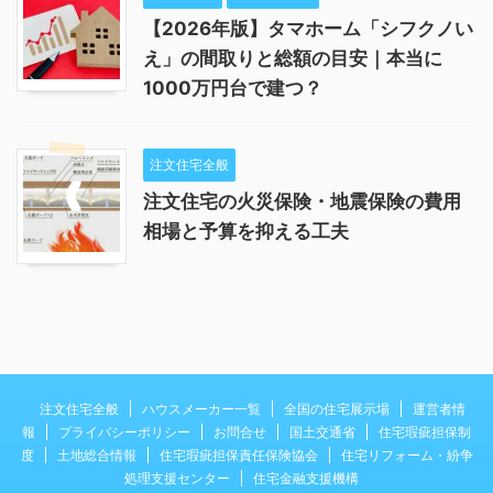
【2026年版】タマホーム「シフクノい
え」の間取りと総額の目安｜本当に
1000万円台で建つ？
注文住宅全般
注文住宅の火災保険・地震保険の費用
相場と予算を抑える工夫
注文住宅全般
ハウスメーカー一覧
全国の住宅展示場
運営者情
報
プライバシーポリシー
お問合せ
国土交通省
住宅瑕疵担保制
度
土地総合情報
住宅瑕疵担保責任保険協会
住宅リフォーム・紛争
処理支援センター
住宅金融支援機構