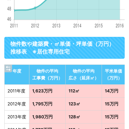
物件数や建築費・㎡単価・坪単価（万円）
推移表 ※居住専用住宅
年度
物件の平均
物件の平均
平米単価
工事費（万円）
広さ（延床㎡）
（万円）
2011年度
1,623万円
112㎡
14万円
2012年度
1,795万円
123㎡
15万円
2013年度
1,980万円
128㎡
15万円