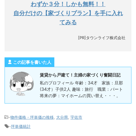
わずか３分！しかも無料！！
自分だけの【家づくりプラン】を手に入れ
てみる
[PR]タウンライフ株式会社
この記事を書いた人
賃貸から戸建て！主婦の家づくり奮闘日記
私のプロフィール 年齢：34才 家族：旦那
(34才）子供2人 趣味：旅行 職業：パート
将来の夢：マイホームの買い替え・・・。
-
物件価格・坪単価の推移
,
大分県
,
宇佐市
-
坪単価統計