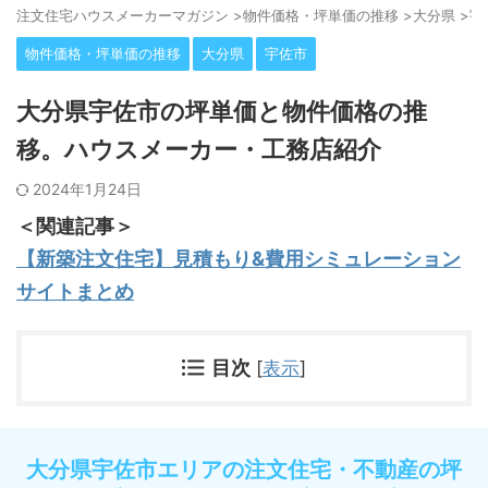
注⽂住宅ハウスメーカーマガジン
>
物件価格・坪単価の推移
>
大分県
>
宇
物件価格・坪単価の推移
大分県
宇佐市
大分県宇佐市の坪単価と物件価格の推
移。ハウスメーカー・工務店紹介
2024年1月24日
＜関連記事＞
【新築注文住宅】見積もり&費用シミュレーション
サイトまとめ
目次
[
表示
]
大分県宇佐市エリアの注文住宅・不動産の坪