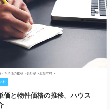
格・坪単価の推移
>
長野県
>
北相木村
>
木村
単価と物件価格の推移。ハウス
介