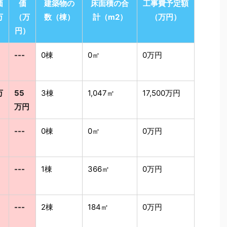
価
価
建築物の
床面積の合
工事費予定額
万
（万
数（棟）
計（m2）
（万円）
）
円）
---
0棟
0㎡
0万円
万
55
3棟
1,047㎡
17,500万円
万円
---
0棟
0㎡
0万円
---
1棟
366㎡
0万円
---
2棟
184㎡
0万円