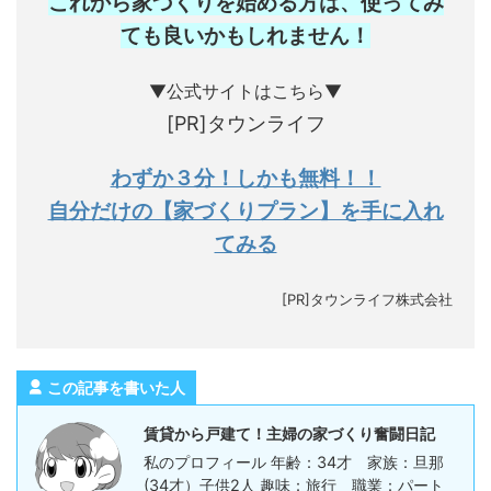
これから家づくりを始める方は、使ってみ
ても良いかもしれません
！
▼公式サイトはこちら▼
[PR]タウンライフ
わずか３分！しかも無料！！
自分だけの【家づくりプラン】を手に入れ
てみる
[PR]タウンライフ株式会社
この記事を書いた人
賃貸から戸建て！主婦の家づくり奮闘日記
私のプロフィール 年齢：34才 家族：旦那
(34才）子供2人 趣味：旅行 職業：パート