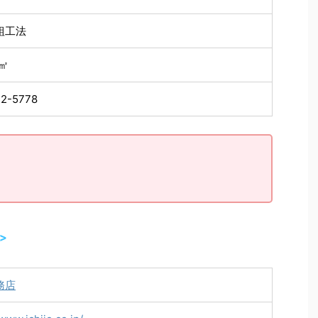
組工法
7㎡
2-5778
>
務店