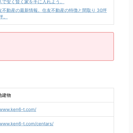
スで安く賢く家を手に入れよう。
友不動産の最新情報。住友不動産の特徴と間取り 30坪
0坪。
地建物
//www.ken6-t.com/
/www.ken6-t.com/centars/