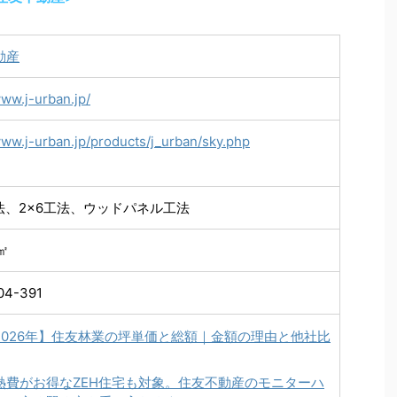
動産
www.j-urban.jp/
www.j-urban.jp/products/j_urban/sky.php
工法、2×6工法、ウッドパネル工法
1㎡
04-391
2026年】住友林業の坪単価と総額｜金額の理由と他社比
熱費がお得なZEH住宅も対象。住友不動産のモニターハ