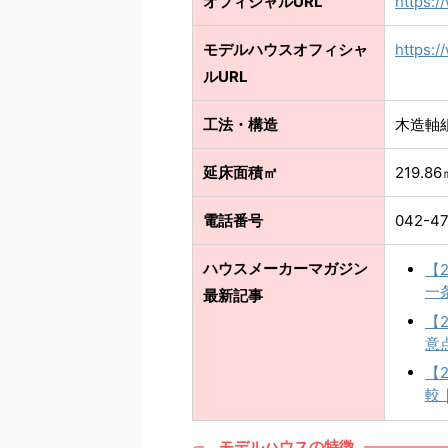
オフィシャルURL
https:/
モデルハウスオフィシャ
https:/
ルURL
工法・構造
木造軸
延床面積㎡
219.8
電話番号
042-47
ハウスメーカーマガジン
【
一
最新記事
【
意
【
較
モデルハウスの特徴