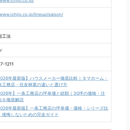
/www.ichijo.co.jp/
/www.ichijo.co.jp/lineup/saison/
組工法
6㎡
7-1211
2026年最新版】ハウスメーカー徹底比較｜タマホーム・
条工務店・住友林業の違いと選び方
2026年】一条工務店の坪単価と総額｜30坪の価格・注
点を徹底解説
2026年最新版】一条工務店の坪単価・価格・シリーズ比
｜後悔しないための完全ガイド