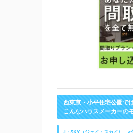
西東京・小平住宅公園で
こんなハウスメーカーの
J・SKY（ジェイ・スカイ） <