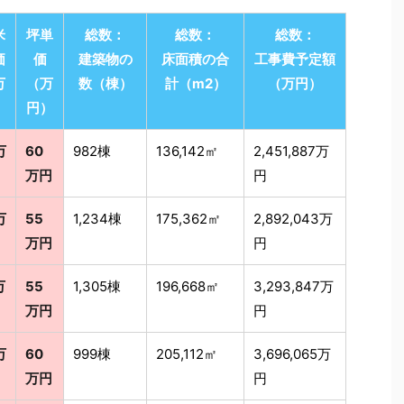
米
坪単
総数：
総数：
総数：
価
価
建築物の
床面積の合
工事費予定額
万
（万
数（棟）
計（m2）
（万円）
）
円）
万
60
982棟
136,142㎡
2,451,887万
万円
円
万
55
1,234棟
175,362㎡
2,892,043万
万円
円
万
55
1,305棟
196,668㎡
3,293,847万
万円
円
万
60
999棟
205,112㎡
3,696,065万
万円
円