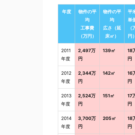
年度
物件の平
物件の平
平
均
均
単
工事費
広さ（延
（
（万円）
床㎡）
円
2011
2,497万
139㎡
18
年度
円
円
2012
2,344万
142㎡
16
年度
円
円
2013
2,524万
151㎡
17
年度
円
円
2014
3,700万
205㎡
18
年度
円
円