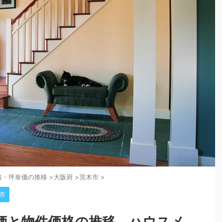
格・坪単価の推移
>
大阪府
>
茨木市
>
市
価と物件価格の推移。ハウスメ