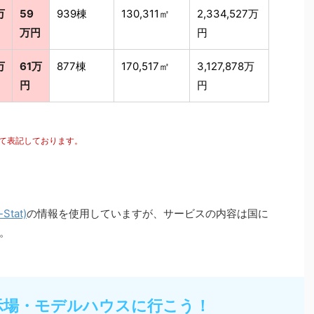
万
59
939棟
130,311㎡
2,334,527万
万円
円
万
61万
877棟
170,517㎡
3,127,878万
円
円
にて表記しております。
tat)
の情報を使用していますが、サービスの内容は国に
。
示場・モデルハウスに行こう！