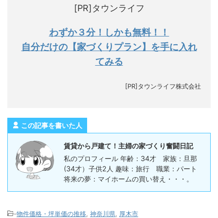
[PR]タウンライフ
わずか３分！しかも無料！！
自分だけの【家づくりプラン】を手に入れ
てみる
[PR]タウンライフ株式会社
この記事を書いた人
賃貸から戸建て！主婦の家づくり奮闘日記
私のプロフィール 年齢：34才 家族：旦那
(34才）子供2人 趣味：旅行 職業：パート
将来の夢：マイホームの買い替え・・・。
-
物件価格・坪単価の推移
,
神奈川県
,
厚木市