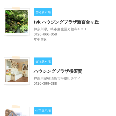
住宅展示場
tvk ハウジングプラザ新百合ヶ丘
神奈川県川崎市麻生区万福寺4-3-1
0120-666-658
年中無休
住宅展示場
ハウジングプラザ横須賀
神奈川県横須賀市平成町3-11-1
0120-399-388
住宅展示場