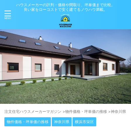
ハウスメーカーの評判・価格や間取り、坪単価まで比較。
良い家をローコストで安く建てるノウハウ満載。
注⽂住宅ハウスメーカーマガジン
>
物件価格・坪単価の推移
>
神奈川県
>
物件価格・坪単価の推移
神奈川県
横浜市栄区