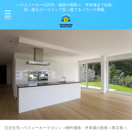
ハウスメーカーの評判・価格や間取り、坪単価まで比較。
良い家をローコストで安く建てるノウハウ満載。
注⽂住宅ハウスメーカーマガジン
>
物件価格・坪単価の推移
>
東京都
>
八