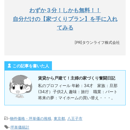
わずか３分！しかも無料！！
自分だけの【家づくりプラン】を手に入れ
てみる
[PR]タウンライフ株式会社
この記事を書いた人
賃貸から戸建て！主婦の家づくり奮闘日記
私のプロフィール 年齢：34才 家族：旦那
(34才）子供2人 趣味：旅行 職業：パート
将来の夢：マイホームの買い替え・・・。
-
物件価格・坪単価の推移
,
東京都
,
八王子市
-
坪単価統計