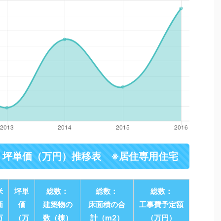
・坪単価（万円）推移表 ※居住専用住宅
米
坪単
総数：
総数：
総数：
価
価
建築物の
床面積の合
工事費予定額
万
（万
数（棟）
計（m2）
（万円）