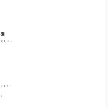
公園
向町989
1-4-1
く）