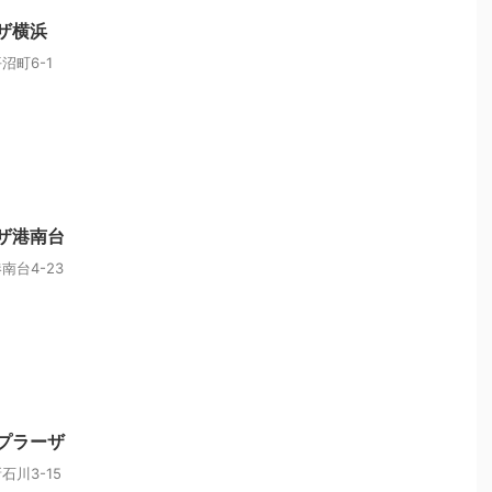
ラザ横浜
沼町6-1
ラザ港南台
台4-23
まプラーザ
川3-15