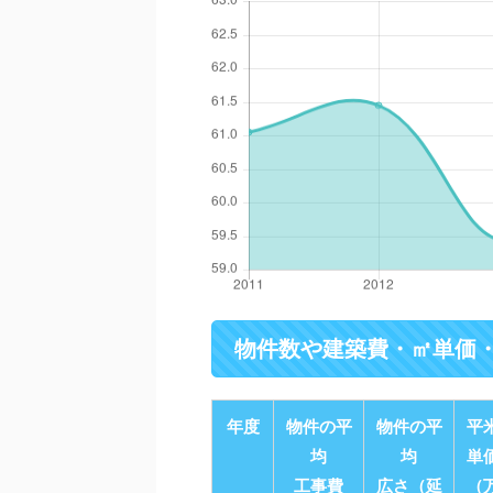
物件数や建築費・㎡単価
年度
物件の平
物件の平
平
均
均
単
工事費
広さ（延
（