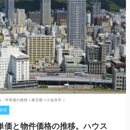
格・坪単価の推移
>
東京都
>
小金井市
>
井市
単価と物件価格の推移。ハウス