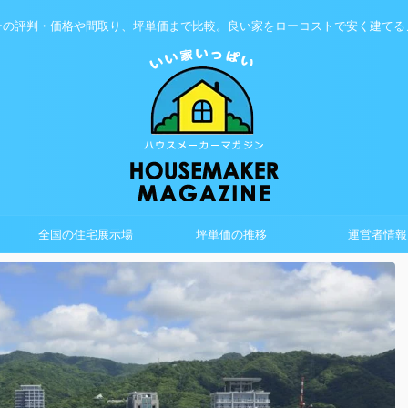
ーの評判・価格や間取り、坪単価まで比較。良い家をローコストで安く建てる
全国の住宅展示場
坪単価の推移
運営者情報