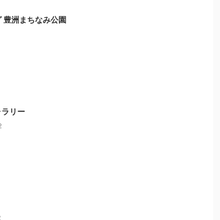
 豊洲まちなみ公園
ャラリー
2
2