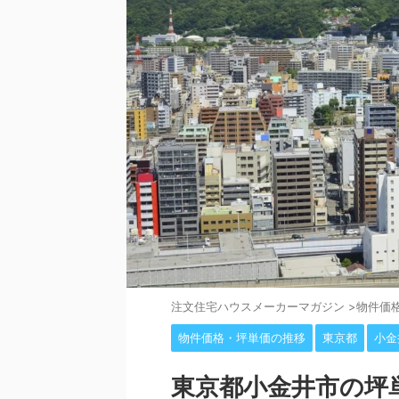
注⽂住宅ハウスメーカーマガジン
>
物件価
物件価格・坪単価の推移
東京都
小金
東京都小金井市の坪