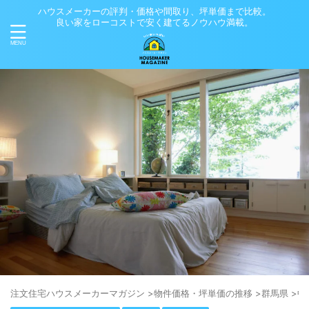
ハウスメーカーの評判・価格や間取り、坪単価まで比較。
良い家をローコストで安く建てるノウハウ満載。
注⽂住宅ハウスメーカーマガジン
>
物件価格・坪単価の推移
>
群馬県
>
中