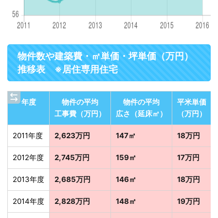
物件数や建築費・㎡単価・坪単価（万円）
推移表 ※居住専用住宅
年度
物件の平均
物件の平均
平米単価
工事費（万円）
広さ（延床㎡）
（万円）
2011年度
2,623万円
147㎡
18万円
2012年度
2,745万円
159㎡
17万円
2013年度
2,685万円
146㎡
18万円
2014年度
2,828万円
148㎡
19万円