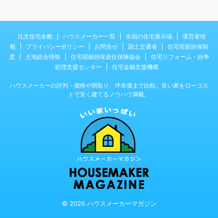
注文住宅全般
ハウスメーカー一覧
全国の住宅展示場
運営者情
報
プライバシーポリシー
お問合せ
国土交通省
住宅瑕疵担保制
度
土地総合情報
住宅瑕疵担保責任保険協会
住宅リフォーム・紛争
処理支援センター
住宅金融支援機構
ハウスメーカーの評判・価格や間取り、坪単価まで比較。良い家をローコス
トで安く建てるノウハウ満載。
© 2026 ハウスメーカーマガジン