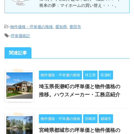
将来の夢：マイホームの買い替え・・・。
-
物件価格・坪単価の推移
,
愛知県
,
豊田市
-
坪単価統計
関連記事
物件価格・坪単価の推移
埼玉県
長瀞町
埼玉県長瀞町の坪単価と物件価格の
推移。ハウスメーカー・工務店紹介
物件価格・坪単価の推移
宮崎県
都城市
宮崎県都城市の坪単価と物件価格の