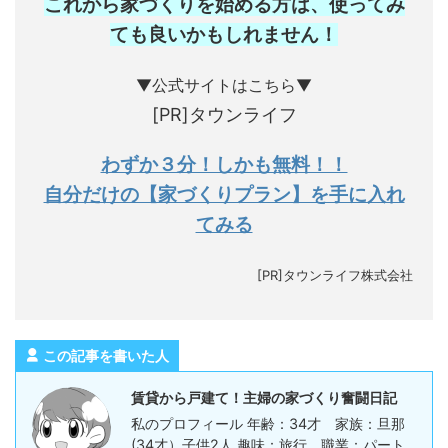
これから家づくりを始める方は、使ってみ
ても良いかもしれません
！
▼公式サイトはこちら▼
[PR]タウンライフ
わずか３分！しかも無料！！
自分だけの【家づくりプラン】を手に入れ
てみる
[PR]タウンライフ株式会社
この記事を書いた人
賃貸から戸建て！主婦の家づくり奮闘日記
私のプロフィール 年齢：34才 家族：旦那
(34才）子供2人 趣味：旅行 職業：パート