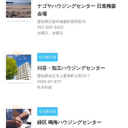
ナゴヤハウジングセンター 日進梅森
会場
愛知県日進市梅森町西田面15
052-805-8422
火曜日、水曜日
住宅展示場
刈谷・知立ハウジングセンター
愛知県知立市上重原町土取33-1
0566-87-8111
年末年始
住宅展示場
緑区 鳴海ハウジングセンター