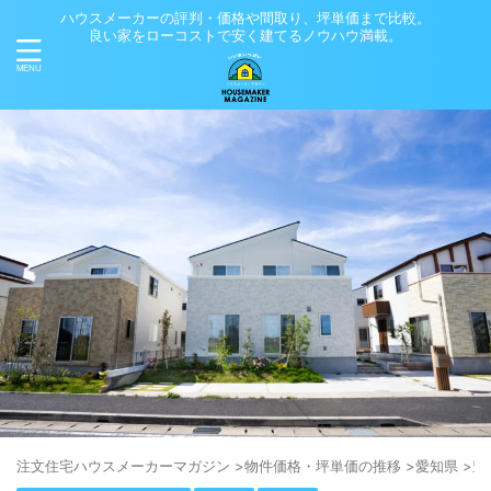
ハウスメーカーの評判・価格や間取り、坪単価まで比較。
良い家をローコストで安く建てるノウハウ満載。
注⽂住宅ハウスメーカーマガジン
>
物件価格・坪単価の推移
>
愛知県
>
豊