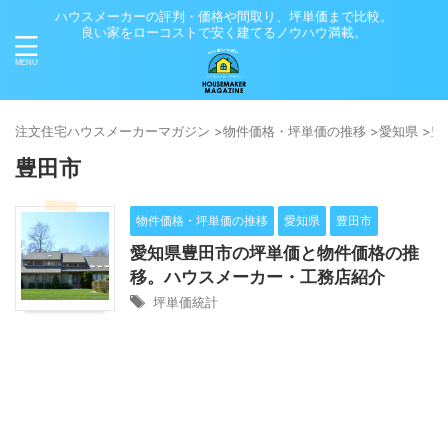
ハウスメーカーの評判・価格や間取り、坪単価まで比較。
良い家をローコストで安く建てるノウハウ満載。
注⽂住宅ハウスメーカーマガジン
>
物件価格・坪単価の推移
>
愛知県
>
豊
豊田市
物件価格・坪単価の推移
愛知県
豊田市
愛知県豊田市の坪単価と物件価格の推
移。ハウスメーカー・工務店紹介
坪単価統計