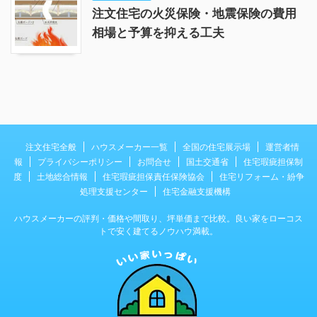
注文住宅の火災保険・地震保険の費用
相場と予算を抑える工夫
注文住宅全般
ハウスメーカー一覧
全国の住宅展示場
運営者情
報
プライバシーポリシー
お問合せ
国土交通省
住宅瑕疵担保制
度
土地総合情報
住宅瑕疵担保責任保険協会
住宅リフォーム・紛争
処理支援センター
住宅金融支援機構
ハウスメーカーの評判・価格や間取り、坪単価まで比較。良い家をローコス
トで安く建てるノウハウ満載。