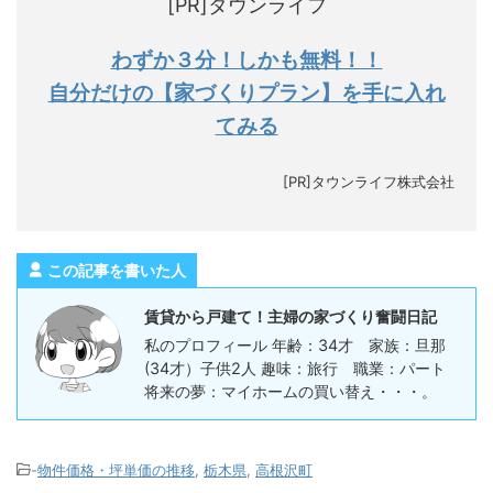
[PR]タウンライフ
わずか３分！しかも無料！！
自分だけの【家づくりプラン】を手に入れ
てみる
[PR]タウンライフ株式会社
この記事を書いた人
賃貸から戸建て！主婦の家づくり奮闘日記
私のプロフィール 年齢：34才 家族：旦那
(34才）子供2人 趣味：旅行 職業：パート
将来の夢：マイホームの買い替え・・・。
-
物件価格・坪単価の推移
,
栃木県
,
高根沢町