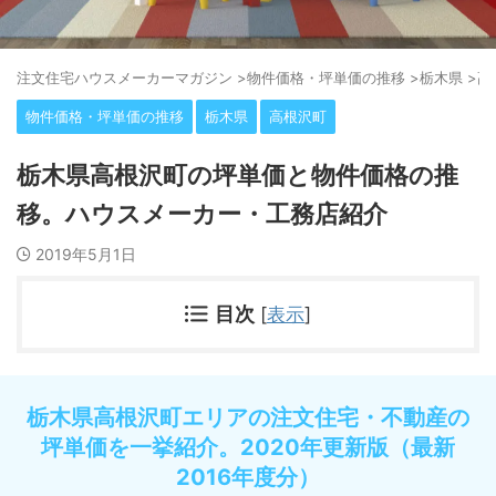
注⽂住宅ハウスメーカーマガジン
>
物件価格・坪単価の推移
>
栃木県
>
高
物件価格・坪単価の推移
栃木県
高根沢町
栃木県高根沢町の坪単価と物件価格の推
移。ハウスメーカー・工務店紹介
2019年5月1日
目次
[
表示
]
栃木県高根沢町エリアの注文住宅・不動産の
坪単価を一挙紹介。2020年更新版（最新
2016年度分）