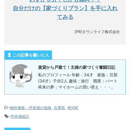
自分だけの【家づくりプラン】を手に入れ
てみる
[PR]タウンライフ株式会社
この記事を書いた人
賃貸から戸建て！主婦の家づくり奮闘日記
私のプロフィール 年齢：34才 家族：旦那
(34才）子供2人 趣味：旅行 職業：パート
将来の夢：マイホームの買い替え・・・。
-
物件価格・坪単価の推移
,
兵庫県
,
神河町
-
坪単価統計