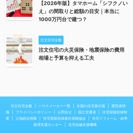
【2026年版】タマホーム「シフクノい
え」の間取りと総額の目安｜本当に
1000万円台で建つ？
注文住宅全般
注文住宅の火災保険・地震保険の費用
相場と予算を抑える工夫
注文住宅全般
ハウスメーカー一覧
全国の住宅展示場
運営者情
報
プライバシーポリシー
お問合せ
国土交通省
住宅瑕疵担保制
度
土地総合情報
住宅瑕疵担保責任保険協会
住宅リフォーム・紛争
処理支援センター
住宅金融支援機構