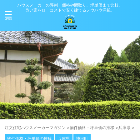
ハウスメーカーの評判・価格や間取り、坪単価まで比較。
良い家をローコストで安く建てるノウハウ満載。
注⽂住宅ハウスメーカーマガジン
>
物件価格・坪単価の推移
>
兵庫県
>
神
物件価格・坪単価の推移
兵庫県
神河町