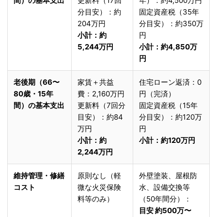
間）の基本支出
更新料（17回
年）：約4,500万円
分目安）：約
固定資産税（35年
204万円
分目安）：約350万
小計：約
円
5,244万円
小計：約4,850万
円
老後期（66〜
家賃＋共益
住宅ローン返済：0
80歳・15年
費：2,160万円
円（完済）
間）の基本支出
更新料（7回分
固定資産税（15年
目安）：約84
分目安）：約120万
万円
円
小計：約
小計：約120万円
2,244万円
維持管理・修繕
原則なし（軽
外壁塗装、屋根防
コスト
微な火災保険
水、設備交換等
料等のみ）
（50年間分）：
目安 約500万〜