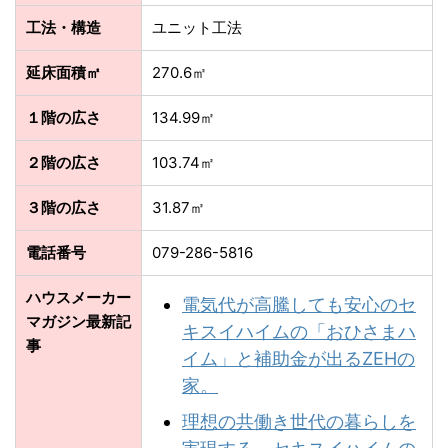
工法・構造
ユニット工法
延床面積㎡
270.6㎡
１階の広さ
134.99㎡
２階の広さ
103.74㎡
３階の広さ
31.87㎡
電話番号
079-286-5816
ハウスメーカー
電気代が高騰しても安心のセ
マガジン最新記
キスイハイムの「おひさまハ
事
イム」と補助金が出るZEHの
家。
理想の共働き世代の暮らしを