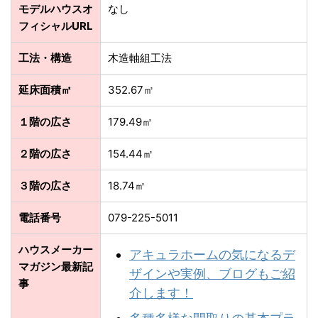
モデルハウスオ
なし
フィシャルURL
工法・構造
木造軸組工法
延床面積㎡
352.67㎡
１階の広さ
179.49㎡
２階の広さ
154.44㎡
３階の広さ
18.74㎡
電話番号
079-225-5011
ハウスメーカー
アキュラホームの気になるデ
マガジン最新記
ザインや実例、ブログもご紹
事
介します！