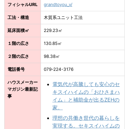
フィシャルURL
grandtoyou_v/
工法・構造
木質系ユニット工法
延床面積㎡
229.23㎡
１階の広さ
130.85㎡
２階の広さ
98.38㎡
電話番号
079-224-3176
ハウスメーカー
電気代が高騰しても安心のセ
マガジン最新記
キスイハイムの「おひさまハ
事
イム」と補助金が出るZEHの
家。
理想の共働き世代の暮らしを
実現する。セキスイハイムの