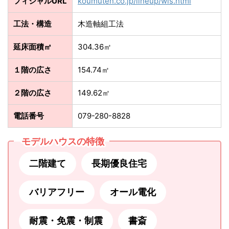
フィシャルURL
koumuten.co.jp/lineup/wis.html
工法・構造
木造軸組工法
延床面積㎡
304.36㎡
１階の広さ
154.74㎡
２階の広さ
149.62㎡
電話番号
079-280-8828
モデルハウスの特徴
二階建て
長期優良住宅
バリアフリー
オール電化
耐震・免震・制震
書斎