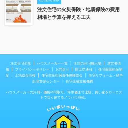
注文住宅の火災保険・地震保険の費用
相場と予算を抑える工夫
注文住宅全般
ハウスメーカー一覧
全国の住宅展示場
運営者情
報
プライバシーポリシー
お問合せ
国土交通省
住宅瑕疵担保制
度
土地総合情報
住宅瑕疵担保責任保険協会
住宅リフォーム・紛争
処理支援センター
住宅金融支援機構
ハウスメーカーの評判・価格や間取り、坪単価まで比較。良い家をローコス
トで安く建てるノウハウ満載。