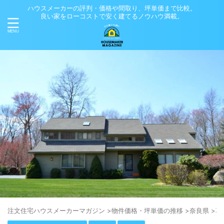
ハウスメーカーの評判・価格や間取り、坪単価まで比較。
良い家をローコストで安く建てるノウハウ満載。
注⽂住宅ハウスメーカーマガジン
>
物件価格・坪単価の推移
>
奈良県
>
葛