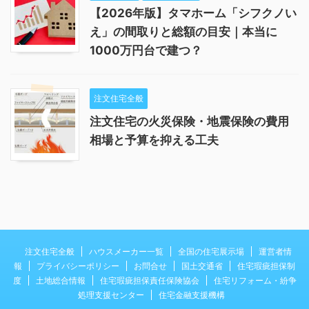
【2026年版】タマホーム「シフクノい
え」の間取りと総額の目安｜本当に
1000万円台で建つ？
注文住宅全般
注文住宅の火災保険・地震保険の費用
相場と予算を抑える工夫
注文住宅全般
ハウスメーカー一覧
全国の住宅展示場
運営者情
報
プライバシーポリシー
お問合せ
国土交通省
住宅瑕疵担保制
度
土地総合情報
住宅瑕疵担保責任保険協会
住宅リフォーム・紛争
処理支援センター
住宅金融支援機構