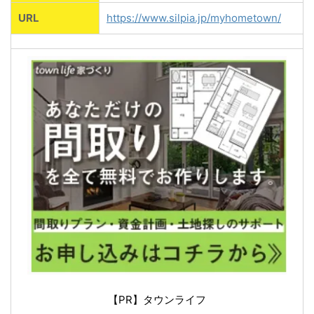
URL
https://www.silpia.jp/myhometown/
【PR】タウンライフ