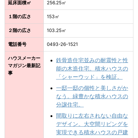
延床面積㎡
256.25㎡
１階の広さ
153㎡
２階の広さ
103.25㎡
電話番号
0493-26-1521
ハウスメーカー
鉄骨造住宅並みの耐震性と性
マガジン最新記
能の木造住宅。積水ハウスの
事
「シャーウッド」を検証。
一邸一邸の個性と美しさがか
なう。緑豊かな積⽔ハウスの
分譲住宅。
間取りに左右されない自由な
デザイン。大空間リビングを
実現できる積水ハウスの戸建